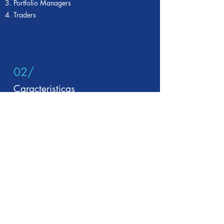
Portfolio Managers
Traders
02/
Caracteristicas
10.5 Horas de Clases. Modelo Estandar
Max. 5 Alumnos por clase.
Acceso libre por 1 mes a nuestra
plataforma Grado de Inversiòn funds.
03/
Modalidad